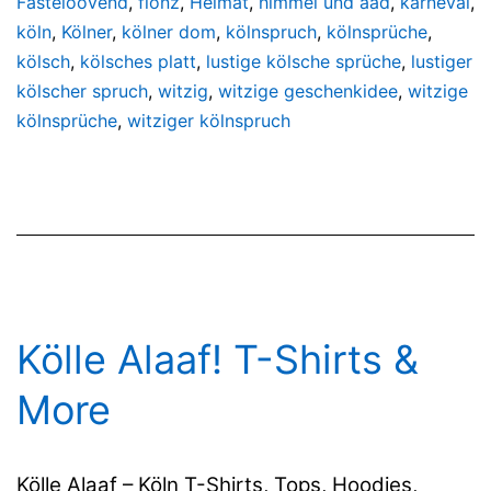
Fasteloovend
,
flönz
,
Heimat
,
himmel und ääd
,
karneval
,
köln
,
Kölner
,
kölner dom
,
kölnspruch
,
kölnsprüche
,
kölsch
,
kölsches platt
,
lustige kölsche sprüche
,
lustiger
kölscher spruch
,
witzig
,
witzige geschenkidee
,
witzige
kölnsprüche
,
witziger kölnspruch
Kölle Alaaf! T-Shirts &
More
Kölle Alaaf – Köln T-Shirts, Tops, Hoodies,