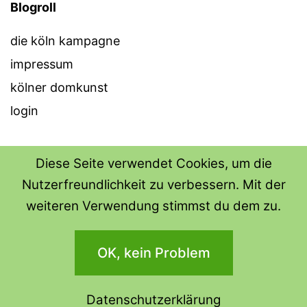
Blogroll
die köln kampagne
impressum
kölner domkunst
login
Diese Seite verwendet Cookies, um die
Nutzerfreundlichkeit zu verbessern. Mit der
THE SHIRT SHOPS
weiteren Verwendung stimmst du dem zu.
Datenschutzerklärung
OK, kein Problem
Stolz präsentiert von
WordPress
.
Datenschutzerklärung
Dark Mode: