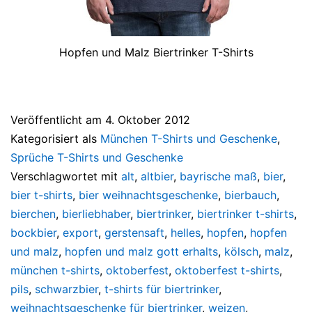
Hopfen und Malz Biertrinker T-Shirts
Veröffentlicht am
4. Oktober 2012
Kategorisiert als
München T-Shirts und Geschenke
,
Sprüche T-Shirts und Geschenke
Verschlagwortet mit
alt
,
altbier
,
bayrische maß
,
bier
,
bier t-shirts
,
bier weihnachtsgeschenke
,
bierbauch
,
bierchen
,
bierliebhaber
,
biertrinker
,
biertrinker t-shirts
,
bockbier
,
export
,
gerstensaft
,
helles
,
hopfen
,
hopfen
und malz
,
hopfen und malz gott erhalts
,
kölsch
,
malz
,
münchen t-shirts
,
oktoberfest
,
oktoberfest t-shirts
,
pils
,
schwarzbier
,
t-shirts für biertrinker
,
weihnachtsgeschenke für biertrinker
,
weizen
,