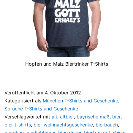
Hopfen und Malz Biertrinker T-Shirts
Veröffentlicht am
4. Oktober 2012
Kategorisiert als
München T-Shirts und Geschenke
,
Sprüche T-Shirts und Geschenke
Verschlagwortet mit
alt
,
altbier
,
bayrische maß
,
bier
,
bier t-shirts
,
bier weihnachtsgeschenke
,
bierbauch
,
bierchen
,
bierliebhaber
,
biertrinker
,
biertrinker t-shirts
,