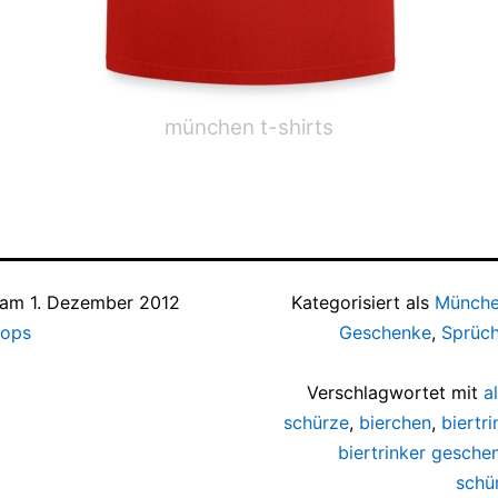
münchen t-shirts
t am
1. Dezember 2012
Kategorisiert als
Münche
hops
Geschenke
,
Sprüch
Verschlagwortet mit
a
schürze
,
bierchen
,
biertr
biertrinker gesche
schü