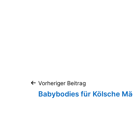
Beitragsnaviga
Vorheriger Beitrag
Babybodies für Kölsche M