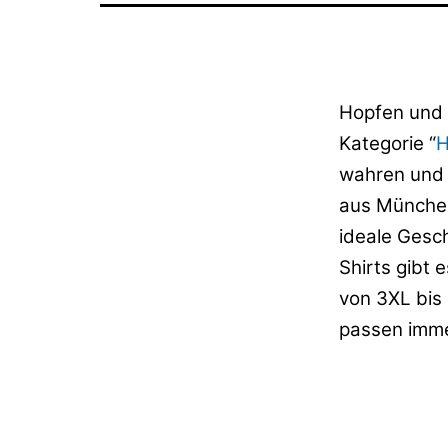
Hopfen und M
Kategorie “
H
wahren und s
aus München
ideale Gesc
Shirts gibt 
von 3XL bis 
passen imme