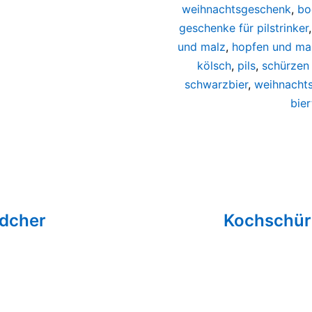
weihnachtsgeschenk
,
bo
geschenke für pilstrinker
und malz
,
hopfen und mal
kölsch
,
pils
,
schürzen 
schwarzbier
,
weihnacht
bier
tion
ädcher
Kochschürz