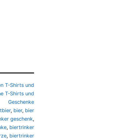
n T-Shirts und
e T-Shirts und
Geschenke
ltbier
,
bier
,
bier
inker geschenk
,
nke
,
biertrinker
rze
,
biertrinker