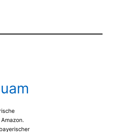
Buam
rische
 Amazon.
bayerischer