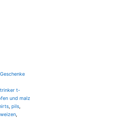
d Geschenke
trinker t-
fen und malz
irts
,
pils
,
weizen
,