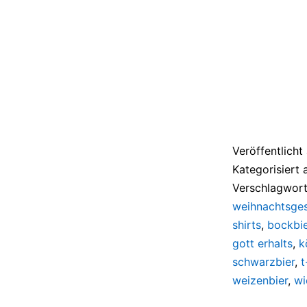
Veröffentlich
Kategorisiert 
Verschlagwort
weihnachtsge
shirts
,
bockbie
gott erhalts
,
k
schwarzbier
,
t
weizenbier
,
wi