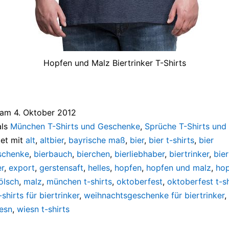
Hopfen und Malz Biertrinker T-Shirts
t am
4. Oktober 2012
als
München T-Shirts und Geschenke
,
Sprüche T-Shirts un
et mit
alt
,
altbier
,
bayrische maß
,
bier
,
bier t-shirts
,
bier
schenke
,
bierbauch
,
bierchen
,
bierliebhaber
,
biertrinker
,
bier
r
,
export
,
gerstensaft
,
helles
,
hopfen
,
hopfen und malz
,
hop
ölsch
,
malz
,
münchen t-shirts
,
oktoberfest
,
oktoberfest t-sh
-shirts für biertrinker
,
weihnachtsgeschenke für biertrinker
,
esn
,
wiesn t-shirts