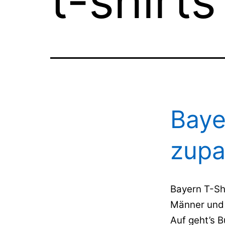
t-shirts
Baye
zupa
Bayern T-Shi
Männer und
Auf geht’s 