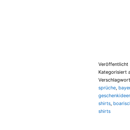
Veröffentlich
Kategorisiert 
Verschlagwort
sprüche
,
bayer
geschenkidee
shirts
,
boarisc
shirts