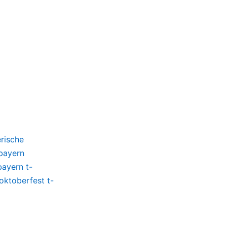
rische
bayern
bayern t-
oktoberfest t-