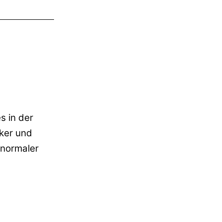
s in der
nker und
 normaler