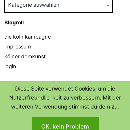
Kategorien
Blogroll
die köln kampagne
impressum
kölner domkunst
login
Diese Seite verwendet Cookies, um die
Nutzerfreundlichkeit zu verbessern. Mit der
THE SHIRT SHOPS
weiteren Verwendung stimmst du dem zu.
Datenschutzerklärung
OK, kein Problem
Stolz präsentiert von
WordPress
.