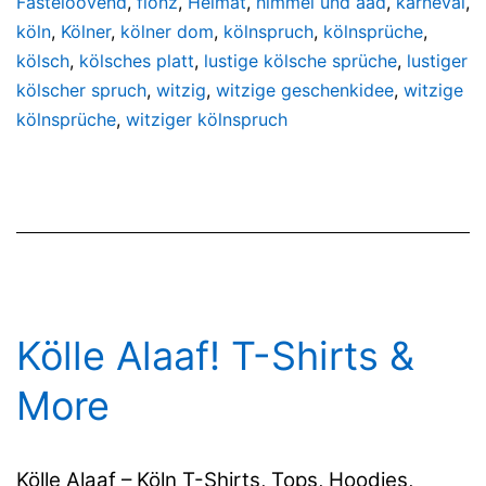
Fasteloovend
,
flönz
,
Heimat
,
himmel und ääd
,
karneval
,
köln
,
Kölner
,
kölner dom
,
kölnspruch
,
kölnsprüche
,
kölsch
,
kölsches platt
,
lustige kölsche sprüche
,
lustiger
kölscher spruch
,
witzig
,
witzige geschenkidee
,
witzige
kölnsprüche
,
witziger kölnspruch
Kölle Alaaf! T-Shirts &
More
Kölle Alaaf – Köln T-Shirts, Tops, Hoodies,