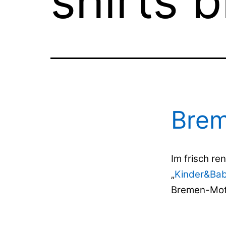
shirts 
Brem
Im frisch re
„
Kinder&Ba
Bremen-Moti