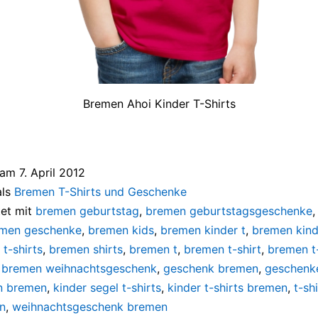
Bremen Ahoi Kinder T-Shirts
t am
7. April 2012
als
Bremen T-Shirts und Geschenke
et mit
bremen geburtstag
,
bremen geburtstagsgeschenke
men geschenke
,
bremen kids
,
bremen kinder t
,
bremen kinde
t-shirts
,
bremen shirts
,
bremen t
,
bremen t-shirt
,
bremen t-
,
bremen weihnachtsgeschenk
,
geschenk bremen
,
geschenk
n bremen
,
kinder segel t-shirts
,
kinder t-shirts bremen
,
t-sh
n
,
weihnachtsgeschenk bremen