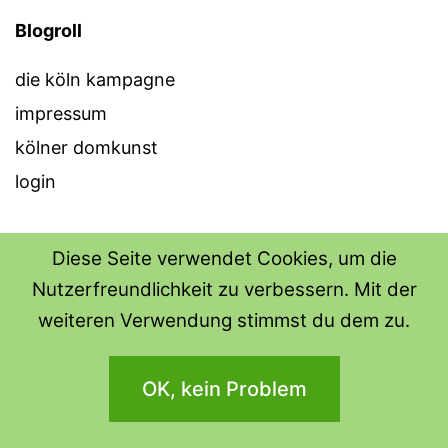
Blogroll
die köln kampagne
impressum
kölner domkunst
login
Diese Seite verwendet Cookies, um die
Nutzerfreundlichkeit zu verbessern. Mit der
THE SHIRT SHOPS
weiteren Verwendung stimmst du dem zu.
Datenschutzerklärung
OK, kein Problem
Stolz präsentiert von
WordPress
.