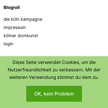
Blogroll
die köln kampagne
impressum
kölner domkunst
login
Diese Seite verwendet Cookies, um die
Nutzerfreundlichkeit zu verbessern. Mit der
THE SHIRT SHOPS
weiteren Verwendung stimmst du dem zu.
Datenschutzerklärung
OK, kein Problem
Stolz präsentiert von
WordPress
.