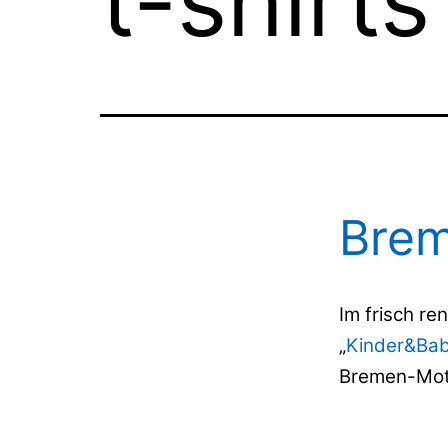
t-shirts
Brem
Im frisch re
„
Kinder&Ba
Bremen-Moti