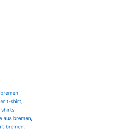
,
bremen
r t-shirt
,
shirts
,
e aus bremen
,
irt bremen
,