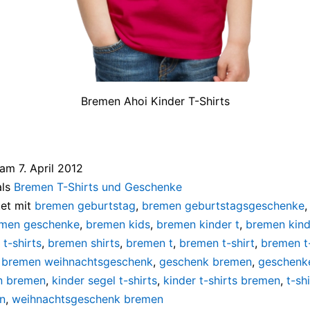
Bremen Ahoi Kinder T-Shirts
t am
7. April 2012
als
Bremen T-Shirts und Geschenke
et mit
bremen geburtstag
,
bremen geburtstagsgeschenke
men geschenke
,
bremen kids
,
bremen kinder t
,
bremen kinde
t-shirts
,
bremen shirts
,
bremen t
,
bremen t-shirt
,
bremen t-
,
bremen weihnachtsgeschenk
,
geschenk bremen
,
geschenk
n bremen
,
kinder segel t-shirts
,
kinder t-shirts bremen
,
t-sh
n
,
weihnachtsgeschenk bremen