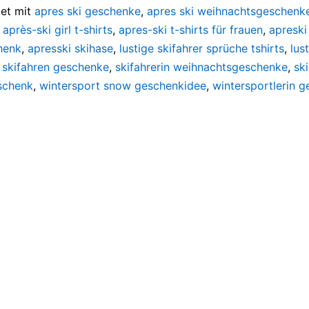
et mit
apres ski geschenke
,
apres ski weihnachtsgeschenk
,
après-ski girl t-shirts
,
apres-ski t-shirts für frauen
,
apreski 
henk
,
apresski skihase
,
lustige skifahrer sprüche tshirts
,
lus
,
skifahren geschenke
,
skifahrerin weihnachtsgeschenke
,
ski
schenk
,
wintersport snow geschenkidee
,
wintersportlerin 