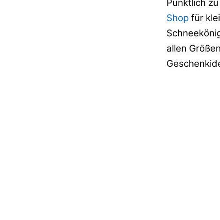
Pünktlich z
Shop
für kl
Schneekönig
allen Größe
Geschenkide