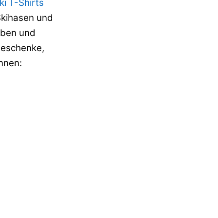
i T-Shirts
Skihasen und
rben und
Geschenke,
nnen: