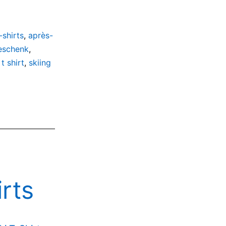
-shirts
,
après-
geschenk
,
 t shirt
,
skiing
rts