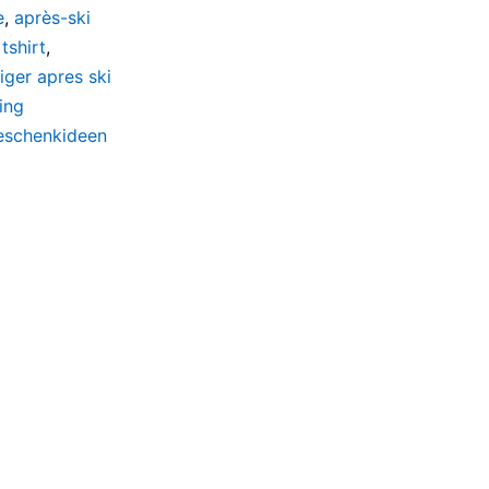
e
,
après-ski
tshirt
,
tiger apres ski
ing
geschenkideen