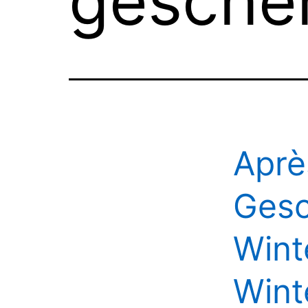
gesche
Aprè
Gesc
Wint
Wint