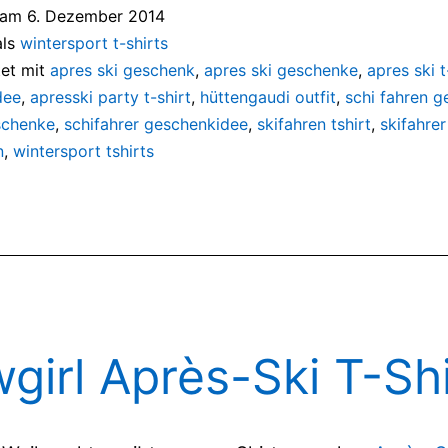
t am
6. Dezember 2014
als
wintersport t-shirts
et mit
apres ski geschenk
,
apres ski geschenke
,
apres ski t
dee
,
apresski party t-shirt
,
hüttengaudi outfit
,
schi fahren 
schenke
,
schifahrer geschenkidee
,
skifahren tshirt
,
skifahrer
n
,
wintersport tshirts
girl Après-Ski T-Shi