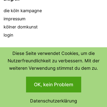
die köln kampagne
impressum
kölner domkunst
login
Diese Seite verwendet Cookies, um die
Nutzerfreundlichkeit zu verbessern. Mit der
THE SHIRT SHOPS
weiteren Verwendung stimmst du dem zu.
Datenschutzerklärung
OK, kein Problem
Stolz präsentiert von
WordPress
.
Datenschutzerklärung
Dark Mode: