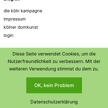
die köln kampagne
impressum
kölner domkunst
login
Diese Seite verwendet Cookies, um die
Nutzerfreundlichkeit zu verbessern. Mit der
THE SHIRT SHOPS
weiteren Verwendung stimmst du dem zu.
Datenschutzerklärung
OK, kein Problem
Stolz präsentiert von
WordPress
.
Datenschutzerklärung
Dark Mode: