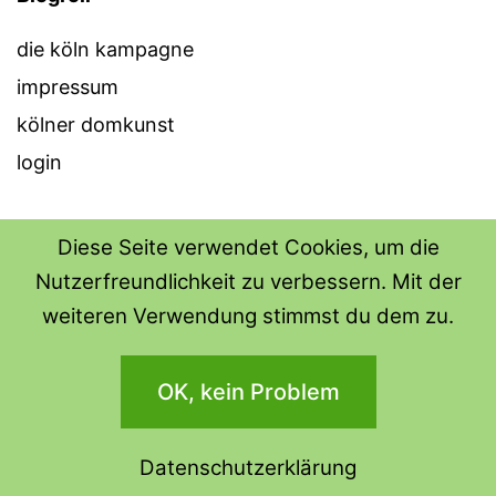
die köln kampagne
impressum
kölner domkunst
login
Diese Seite verwendet Cookies, um die
Nutzerfreundlichkeit zu verbessern. Mit der
THE SHIRT SHOPS
weiteren Verwendung stimmst du dem zu.
Datenschutzerklärung
OK, kein Problem
Stolz präsentiert von
WordPress
.
Datenschutzerklärung
Dark Mode: