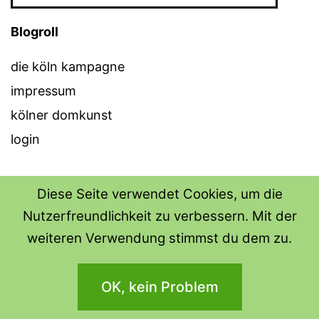
Blogroll
die köln kampagne
impressum
kölner domkunst
login
Diese Seite verwendet Cookies, um die
Nutzerfreundlichkeit zu verbessern. Mit der
THE SHIRT SHOPS
weiteren Verwendung stimmst du dem zu.
Datenschutzerklärung
OK, kein Problem
Stolz präsentiert von
WordPress
.