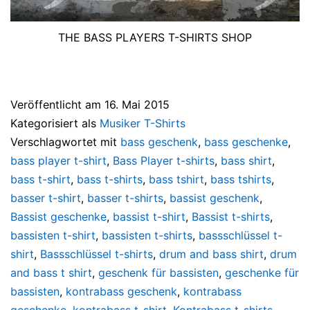
THE BASS PLAYERS T-SHIRTS SHOP
Veröffentlicht am
16. Mai 2015
Kategorisiert als
Musiker T-Shirts
Verschlagwortet mit
bass geschenk
,
bass geschenke
,
bass player t-shirt
,
Bass Player t-shirts
,
bass shirt
,
bass t-shirt
,
bass t-shirts
,
bass tshirt
,
bass tshirts
,
basser t-shirt
,
basser t-shirts
,
bassist geschenk
,
Bassist geschenke
,
bassist t-shirt
,
Bassist t-shirts
,
bassisten t-shirt
,
bassisten t-shirts
,
bassschlüssel t-
shirt
,
Bassschlüssel t-shirts
,
drum and bass shirt
,
drum
and bass t shirt
,
geschenk für bassisten
,
geschenke für
bassisten
,
kontrabass geschenk
,
kontrabass
geschenke
,
kontrabass t-shirt
,
Kontrabass t-shirts
,