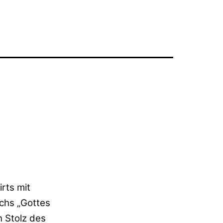
rts mit
chs „Gottes
n Stolz des