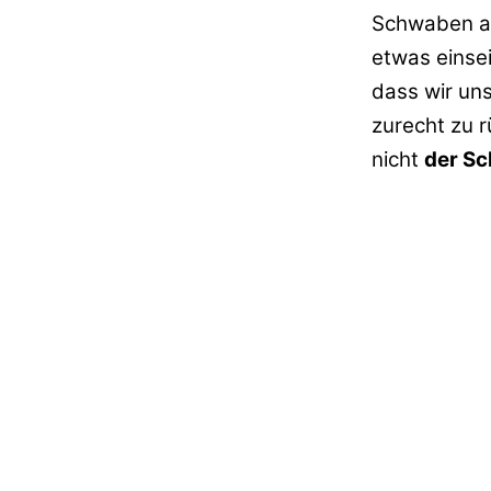
Schwaben au
etwas einse
dass wir un
zurecht zu r
nicht
der S