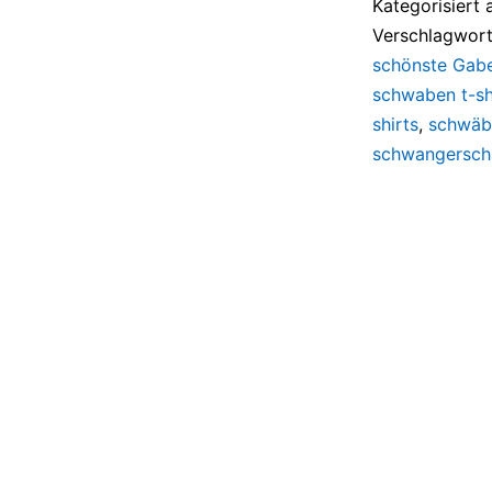
Kategorisiert 
Verschlagwort
schönste Gabe
schwaben t-sh
shirts
,
schwäbi
schwangerscha