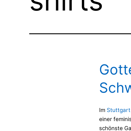
shirts
Gott
Schw
Im
Stuttgart
einer femin
schönste Ga