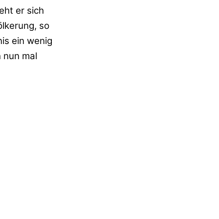
ht er sich
ölkerung, so
is ein wenig
h nun mal