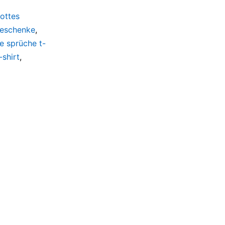
ottes
eschenke
,
e sprüche t-
shirt
,