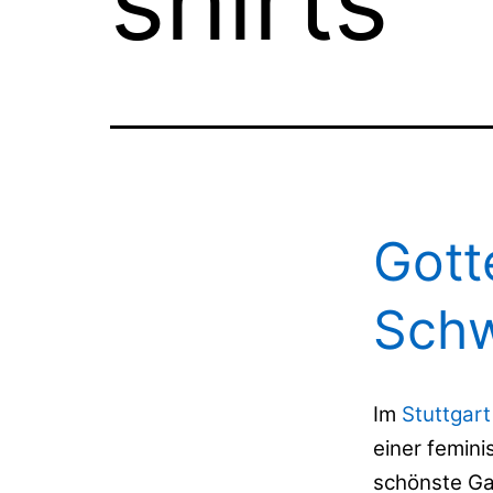
shirts
Gott
Schw
Im
Stuttgart
einer femin
schönste Ga