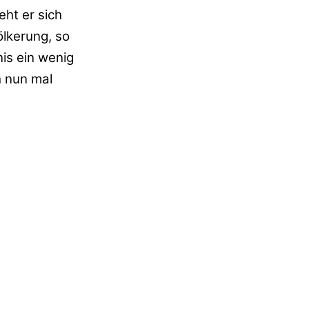
ht er sich
ölkerung, so
is ein wenig
h nun mal