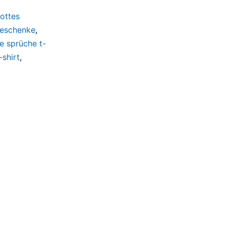
ottes
eschenke
,
e sprüche t-
shirt
,