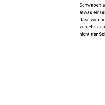
Schwaben au
etwas einse
dass wir un
zurecht zu r
nicht
der S