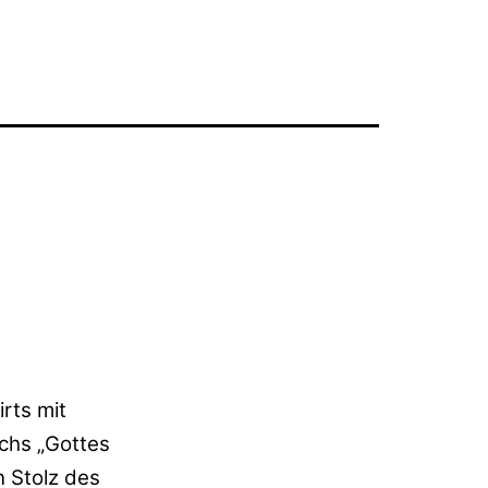
rts mit
chs „Gottes
n Stolz des