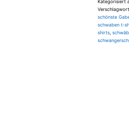
Kategorisiert 
Verschlagwort
schönste Gabe
schwaben t-sh
shirts
,
schwäbi
schwangerscha