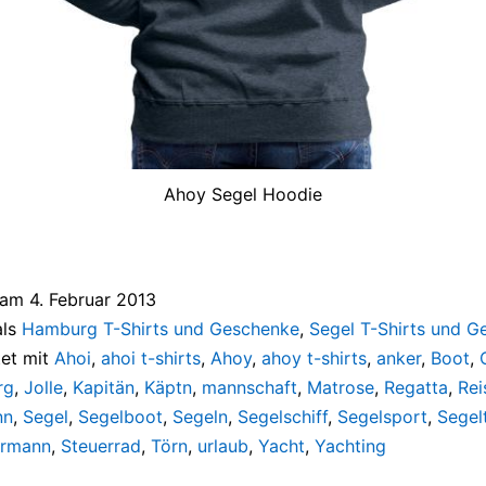
Ahoy Segel Hoodie
t am
4. Februar 2013
als
Hamburg T-Shirts und Geschenke
,
Segel T-Shirts und G
et mit
Ahoi
,
ahoi t-shirts
,
Ahoy
,
ahoy t-shirts
,
anker
,
Boot
,
rg
,
Jolle
,
Kapitän
,
Käptn
,
mannschaft
,
Matrose
,
Regatta
,
Rei
nn
,
Segel
,
Segelboot
,
Segeln
,
Segelschiff
,
Segelsport
,
Segel
ermann
,
Steuerrad
,
Törn
,
urlaub
,
Yacht
,
Yachting