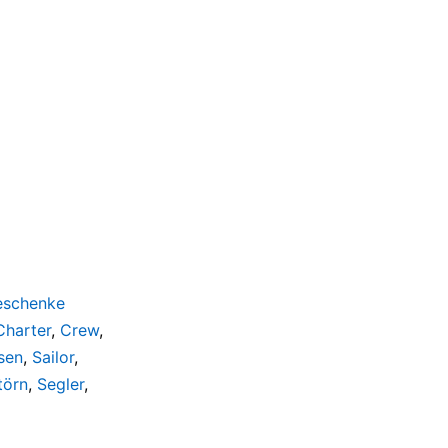
eschenke
Charter
,
Crew
,
sen
,
Sailor
,
törn
,
Segler
,