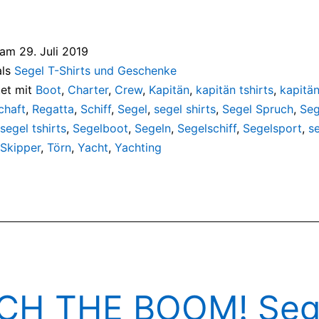
t am
29. Juli 2019
als
Segel T-Shirts und Geschenke
et mit
Boot
,
Charter
,
Crew
,
Kapitän
,
kapitän tshirts
,
kapitän
chaft
,
Regatta
,
Schiff
,
Segel
,
segel shirts
,
Segel Spruch
,
Seg
segel tshirts
,
Segelboot
,
Segeln
,
Segelschiff
,
Segelsport
,
s
Skipper
,
Törn
,
Yacht
,
Yachting
CH THE BOOM! Sege