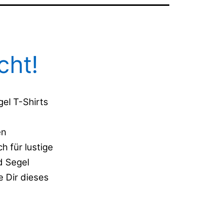
cht!
gel T-Shirts
en
 für lustige
d Segel
 Dir dieses