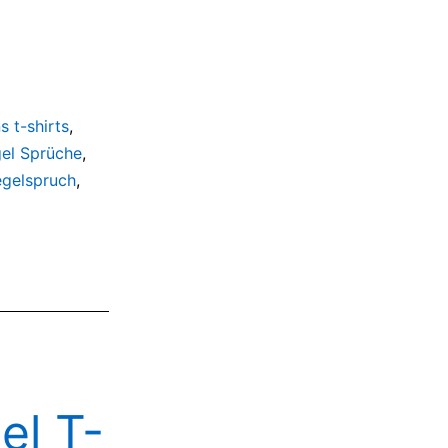
s t-shirts
,
el Sprüche
,
egelspruch
,
l T-