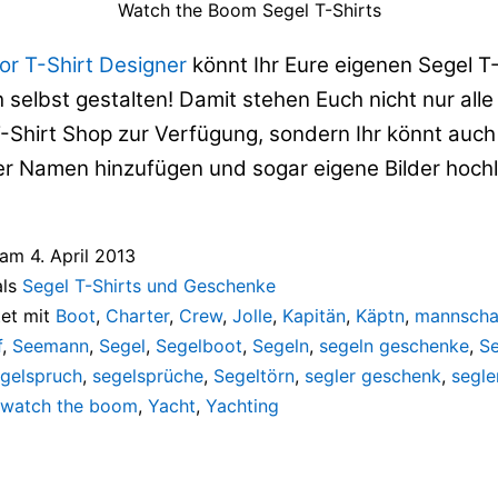
Watch the Boom Segel T-Shirts
lor T-Shirt Designer
könnt Ihr Eure eigenen Segel T
 selbst gestalten! Damit stehen Euch nicht nur all
T-Shirt Shop zur Verfügung, sondern Ihr könnt auch
 Namen hinzufügen und sogar eigene Bilder hoch
t am
4. April 2013
als
Segel T-Shirts und Geschenke
et mit
Boot
,
Charter
,
Crew
,
Jolle
,
Kapitän
,
Käptn
,
mannscha
f
,
Seemann
,
Segel
,
Segelboot
,
Segeln
,
segeln geschenke
,
Se
gelspruch
,
segelsprüche
,
Segeltörn
,
segler geschenk
,
segle
watch the boom
,
Yacht
,
Yachting