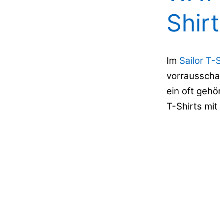
Shir
Im
Sailor T-
vorrausscha
ein oft gehö
T-Shirts mit