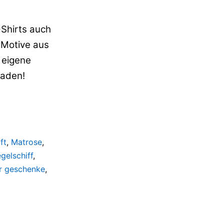
-Shirts auch
e Motive aus
 eigene
laden!
ft
,
Matrose
,
gelschiff
,
r geschenke
,