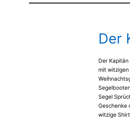
Der 
Der Kapitän 
mit witzige
Weihnachtsg
Segelbooten
Segel Sprüc
Geschenke o
witzige Shir