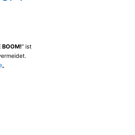
 BOOM!
“ ist
vermeidet.
e
„