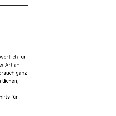
wortlich für
er Art an
ebrauch ganz
tlichen,
irts für