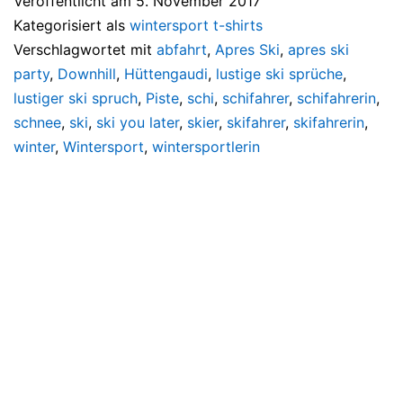
Veröffentlicht am
5. November 2017
Kategorisiert als
wintersport t-shirts
Verschlagwortet mit
abfahrt
,
Apres Ski
,
apres ski
party
,
Downhill
,
Hüttengaudi
,
lustige ski sprüche
,
lustiger ski spruch
,
Piste
,
schi
,
schifahrer
,
schifahrerin
,
schnee
,
ski
,
ski you later
,
skier
,
skifahrer
,
skifahrerin
,
winter
,
Wintersport
,
wintersportlerin