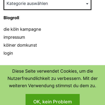
Kategorien
Blogroll
die köln kampagne
impressum
kölner domkunst
login
Diese Seite verwendet Cookies, um die
Nutzerfreundlichkeit zu verbessern. Mit der
THE SHIRT SHOPS
weiteren Verwendung stimmst du dem zu.
Datenschutzerklärung
OK, kein Problem
Stolz präsentiert von
WordPress
.