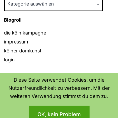
Kategorien
Blogroll
die köln kampagne
impressum
kölner domkunst
login
Diese Seite verwendet Cookies, um die
Nutzerfreundlichkeit zu verbessern. Mit der
THE SHIRT SHOPS
weiteren Verwendung stimmst du dem zu.
Datenschutzerklärung
OK, kein Problem
Stolz präsentiert von
WordPress
.