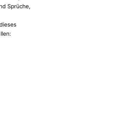
und Sprüche,
 dieses
llen: