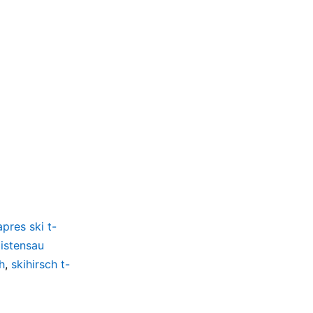
apres ski t-
istensau
h
,
skihirsch t-