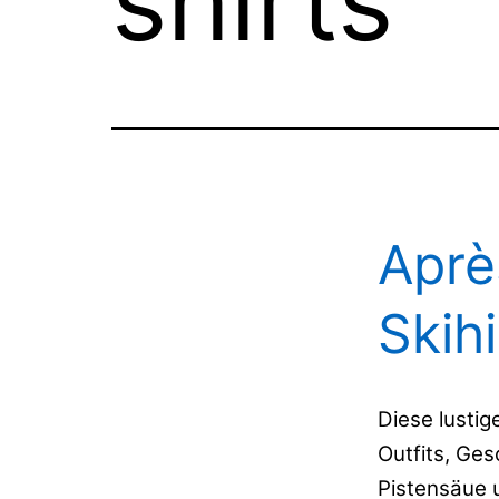
shirts
Aprè
Skih
Diese lustig
Outfits, Ges
Pistensäue u