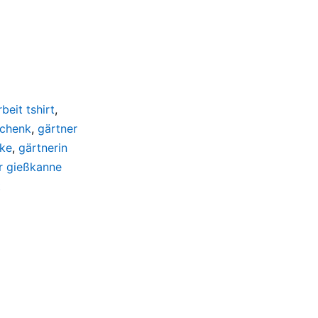
beit tshirt
,
schenk
,
gärtner
nke
,
gärtnerin
r gießkanne
t