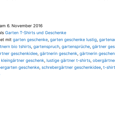
t am
6. November 2016
als
Garten T-Shirts und Geschenke
et mit
garten geschenke
,
garten geschenke lustig
,
gartenar
nern bio tshirts
,
gartenspruch
,
gartensprüche
,
gärtner ge
rtner geschenkidee
,
gärtnerin geschenk
,
gärtnerin gesche
,
kleingärtner geschenk
,
lustige gärtner t-shirts
,
obergärtne
bergarten geschenke
,
schrebergärtner geschenkidee
,
t-shir
e