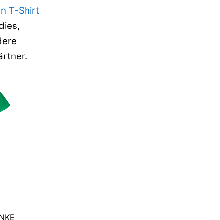
n T-Shirt
dies,
dere
rtner.
NKE