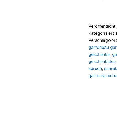
Veröffentlich
Kategorisiert 
Verschlagwort
gartenbau gärt
geschenke
,
gä
geschenkidee
spruch
,
schre
gartensprüch