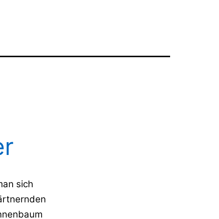
er
man sich
ärtnernden
annenbaum