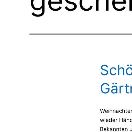
gesche
Schö
Gärt
Weihnachten
wieder Händ
Bekannten 