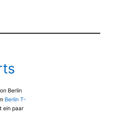
rts
on Berlin
em
Berlin T-
t ein paar