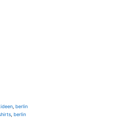
kideen
,
berlin
shirts
,
berlin