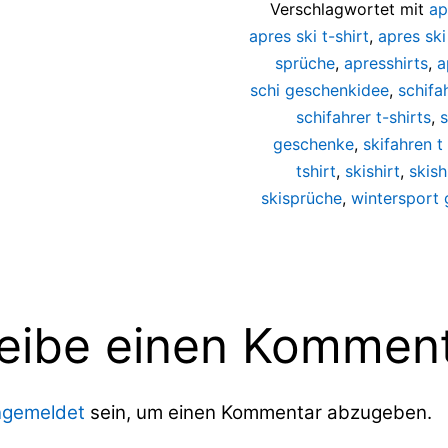
Verschlagwortet mit
ap
apres ski t-shirt
,
apres ski
sprüche
,
apresshirts
,
a
schi geschenkidee
,
schifa
schifahrer t-shirts
,
s
geschenke
,
skifahren t 
tshirt
,
skishirt
,
skish
skisprüche
,
wintersport
eibe einen Kommen
ngemeldet
sein, um einen Kommentar abzugeben.