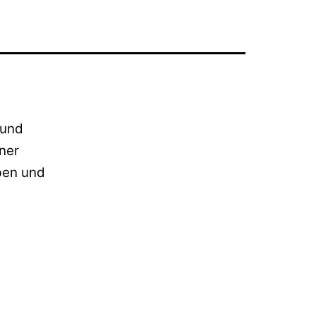
 und
iner
rben und