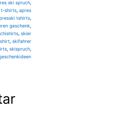
res ski spruch
,
 t-shirts
,
apres
presski tshirts
,
hren geschenk
,
chishirts
,
skier
shirt
,
skifahrer
irts
,
skispruch
,
 geschenkideen
tar