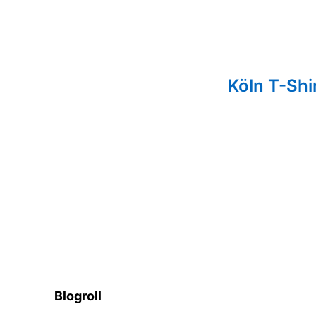
tion
Köln T-Shi
Blogroll