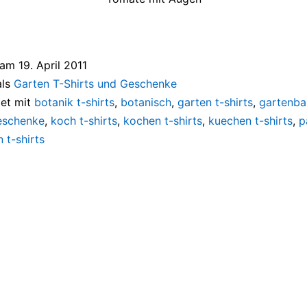
t am
19. April 2011
als
Garten T-Shirts und Geschenke
et mit
botanik t-shirts
,
botanisch
,
garten t-shirts
,
gartenba
eschenke
,
koch t-shirts
,
kochen t-shirts
,
kuechen t-shirts
,
p
 t-shirts