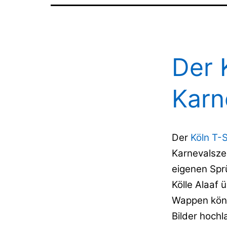
Der 
Karn
Der
Köln T-S
Karnevalszei
eigenen Spr
Kölle Alaaf 
Wappen könn
Bilder hoch