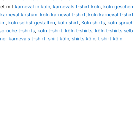
et mit
karneval in köln
,
karnevals t-shirt köln
,
köln gesche
 karneval kostüm
,
köln karneval t-shirt
,
köln karneval t-shir
tüm
,
köln selbst gestalten
,
köln shirt
,
Köln shirts
,
köln spruc
sprüche t-shirts
,
köln t-shirt
,
köln t-shirts
,
köln t-shirts sel
ner karnevals t-shirt
,
shirt köln
,
shirts köln
,
t shirt köln