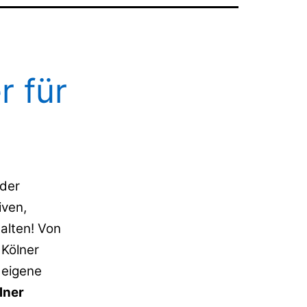
r für
 der
iven,
alten! Von
 Kölner
 eigene
lner