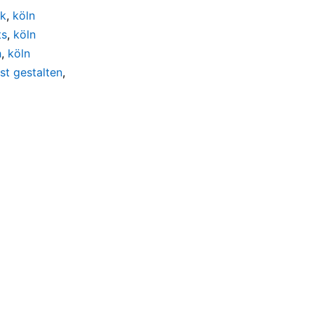
nk
,
köln
ts
,
köln
h
,
köln
bst gestalten
,