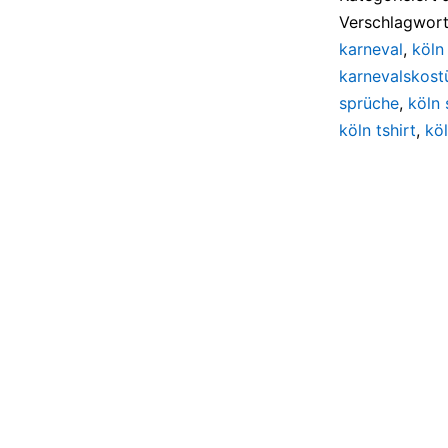
Verschlagwort
karneval
,
köln
karnevalskos
sprüche
,
köln 
köln tshirt
,
köl