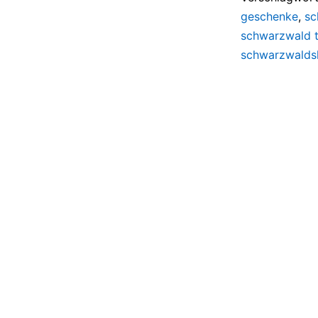
geschenke
,
sc
schwarzwald t
schwarzwaldsh