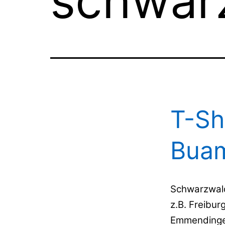
schwar
T-Sh
Bua
Schwarzwald
z.B. Freibur
Emmendingen