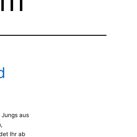
am
d
e Jungs aus
,
et Ihr ab