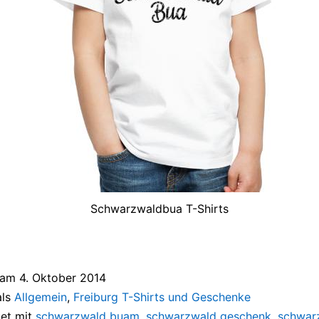
Schwarzwaldbua T-Shirts
t am
4. Oktober 2014
als
Allgemein
,
Freiburg T-Shirts und Geschenke
et mit
schwarzwald buam
,
schwarzwald geschenk
,
schwar