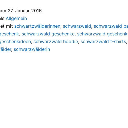
t am
27. Januar 2016
als
Allgemein
et mit
schwartzwälderinnen
,
schwarzwald
,
schwarzwald b
geschenk
,
schwarzwald geschenke
,
schwarzwald geschenk
geschenkideen
,
schwarzwald hoodie
,
schwarzwald t-shirts
älder
,
schwarzwälderin