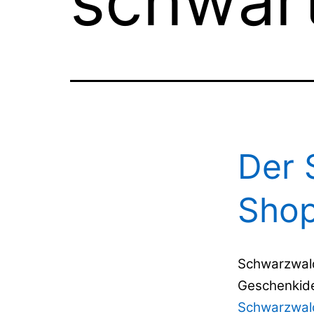
schwar
Der 
Sho
Schwarzwald
Geschenkide
Schwarzwald