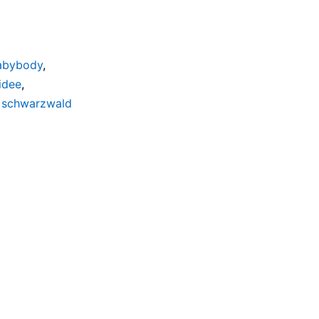
abybody
,
idee
,
,
schwarzwald