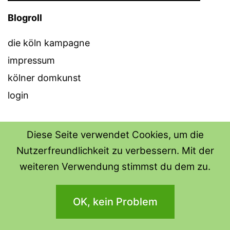
Blogroll
die köln kampagne
impressum
kölner domkunst
login
Diese Seite verwendet Cookies, um die
Nutzerfreundlichkeit zu verbessern. Mit der
THE SHIRT SHOPS
weiteren Verwendung stimmst du dem zu.
Datenschutzerklärung
OK, kein Problem
Stolz präsentiert von
WordPress
.