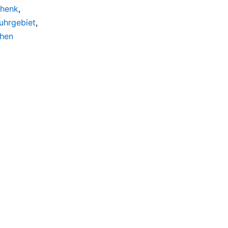
henk
,
uhrgebiet
,
hen