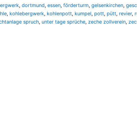
ergwerk
,
dortmund
,
essen
,
förderturm
,
gelsenkirchen
,
gesc
hle
,
kohlebergwerk
,
kohlenpott
,
kumpel
,
pott
,
pütt
,
revier
,
r
chtanlage spruch
,
unter tage sprüche
,
zeche zollverein
,
zec