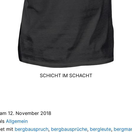
SCHICHT IM SCHACHT
t am
12. November 2018
als
Allgemein
et mit
bergbauspruch
,
bergbausprüche
,
bergleute
,
bergma