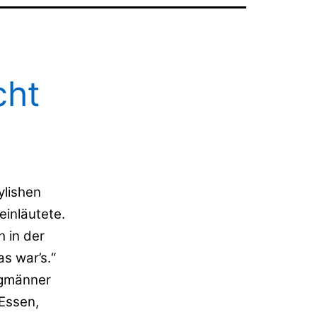
cht
ylishen
inläutete.
 in der
s war’s.“
rgmänner
Essen,