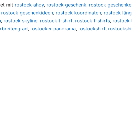
et mit
rostock ahoy
,
rostock geschenk
,
rostock geschenke
,
rostock geschenkideen
,
rostock koordinaten
,
rostock län
n
,
rostock skyline
,
rostock t-shirt
,
rostock t-shirts
,
rostock 
kbreitengrad
,
rostocker panorama
,
rostockshirt
,
rostockshi