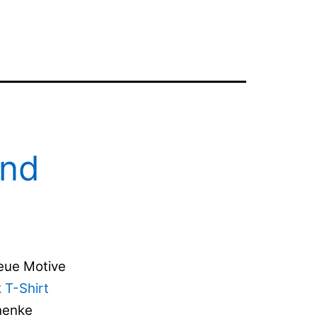
und
neue Motive
 T-Shirt
henke