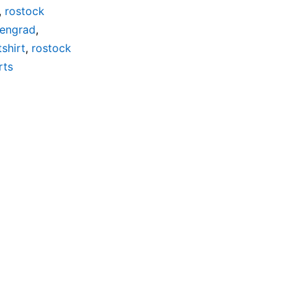
,
rostock
gengrad
,
tshirt
,
rostock
rts