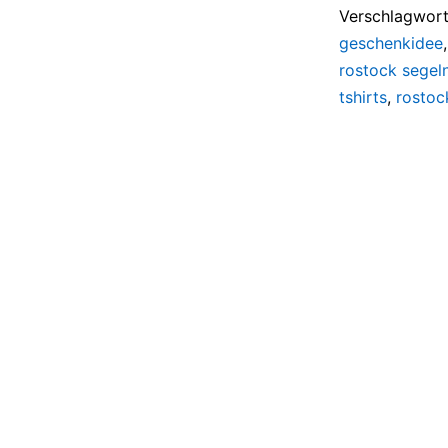
Verschlagwort
geschenkidee
rostock segel
tshirts
,
rostoc