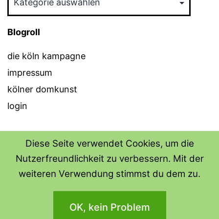
Blogroll
die köln kampagne
impressum
kölner domkunst
login
Diese Seite verwendet Cookies, um die
Nutzerfreundlichkeit zu verbessern. Mit der
THE SHIRT SHOPS
weiteren Verwendung stimmst du dem zu.
Datenschutzerklärung
OK, kein Problem
Stolz präsentiert von
WordPress
.