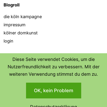
Blogroll
die köln kampagne
impressum
kölner domkunst
login
Diese Seite verwendet Cookies, um die
Nutzerfreundlichkeit zu verbessern. Mit der
THE SHIRT SHOPS
weiteren Verwendung stimmst du dem zu.
Datenschutzerklärung
OK, kein Problem
Stolz präsentiert von
WordPress
.
Datenschutzerklärung
Dark Mode: