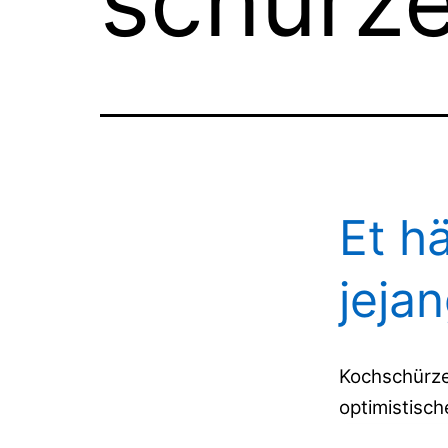
schürz
Et h
jeja
Kochschürz
optimistisch