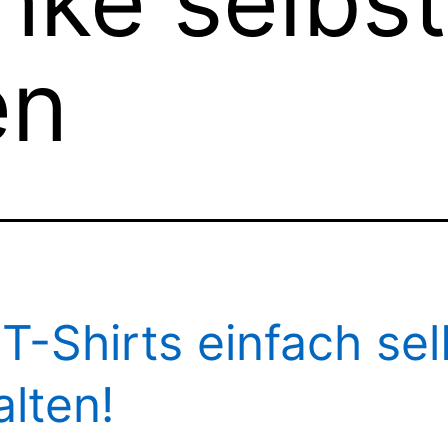
ke selbst
en
 T-Shirts einfach sel
alten!