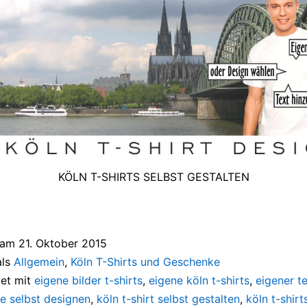
KÖLN T-SHIRTS SELBST GESTALTEN
t am
21. Oktober 2015
als
Allgemein
,
Köln T-Shirts und Geschenke
et mit
eigene bilder t-shirts
,
eigene köln t-shirts
,
eigener te
e selbst designen
,
köln t-shirt selbst gestalten
,
köln t-shir