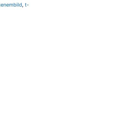
igenembild
,
t-