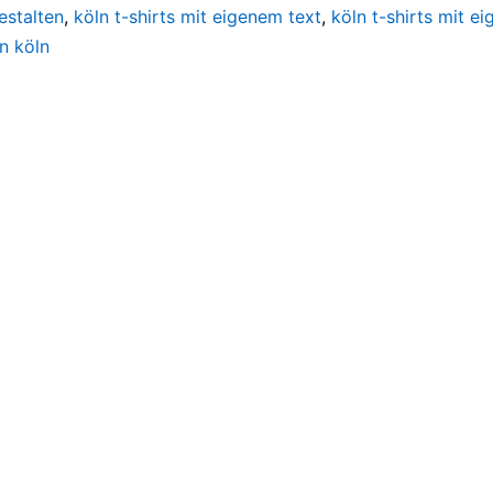
estalten
,
köln t-shirts mit eigenem text
,
köln t-shirts mit e
en köln