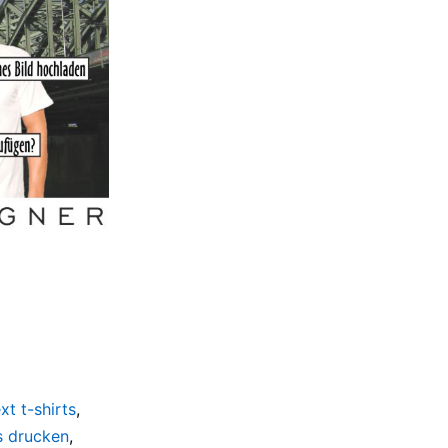
xt t-shirts
,
ts drucken
,