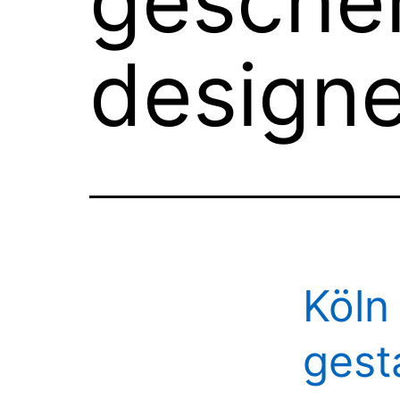
geschen
design
Köln
gest