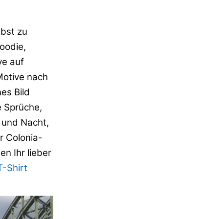
d
lbst zu
Hoodie,
ve auf
Motive nach
nes Bild
e Sprüche,
g und Nacht,
r Colonia-
en Ihr lieber
T-Shirt