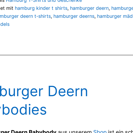
et mit
hamburg kinder t shirts
,
hamburger deern
,
hamburge
mburger deern t-shirts
,
hamburger deerns
,
hamburger mäd
dels
urger Deern
bodies
ger Deern Babybody
aus unserem
Shop
ist ein s