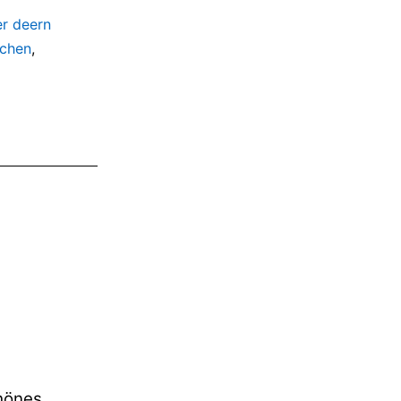
r deern
chen
,
chönes