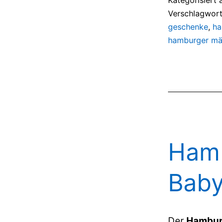
Verschlagwort
geschenke
,
ha
hamburger mä
Hamb
Baby
Der
Hambur