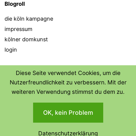
Blogroll
die köln kampagne
impressum
kölner domkunst
login
Diese Seite verwendet Cookies, um die
Nutzerfreundlichkeit zu verbessern. Mit der
THE SHIRT SHOPS
weiteren Verwendung stimmst du dem zu.
Datenschutzerklärung
OK, kein Problem
Stolz präsentiert von
WordPress
.
Datenschutzerklärung
Dark Mode: