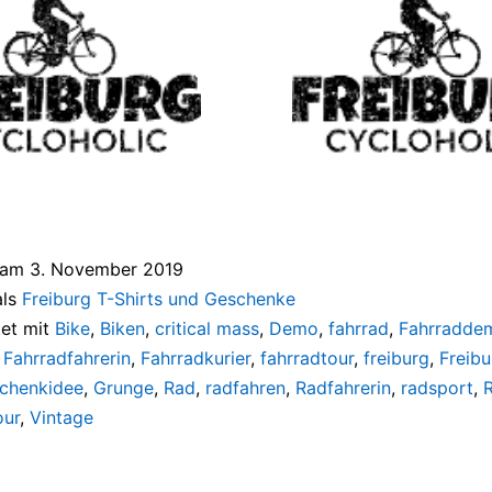
t am
3. November 2019
als
Freiburg T-Shirts und Geschenke
et mit
Bike
,
Biken
,
critical mass
,
Demo
,
fahrrad
,
Fahrradde
,
Fahrradfahrerin
,
Fahrradkurier
,
fahrradtour
,
freiburg
,
Freibu
chenkidee
,
Grunge
,
Rad
,
radfahren
,
Radfahrerin
,
radsport
,
our
,
Vintage