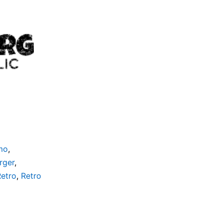
mo
,
rger
,
Retro
,
Retro