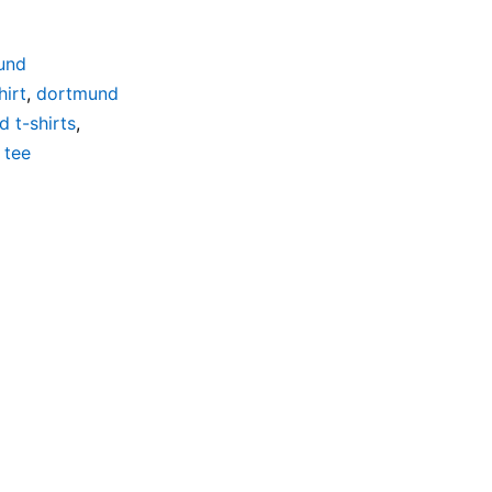
und
irt
,
dortmund
 t-shirts
,
,
tee