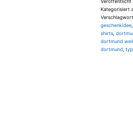
Veröffentlich
Kategorisiert 
Verschlagwort
geschenkidee
shirts
,
dortmun
dortmund wei
dortmund
,
ty