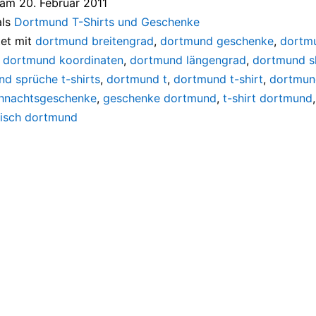
t am
20. Februar 2011
als
Dortmund T-Shirts und Geschenke
et mit
dortmund breitengrad
,
dortmund geschenke
,
dortm
,
dortmund koordinaten
,
dortmund längengrad
,
dortmund sh
d sprüche t-shirts
,
dortmund t
,
dortmund t-shirt
,
dortmund
hnachtsgeschenke
,
geschenke dortmund
,
t-shirt dortmund
pisch dortmund