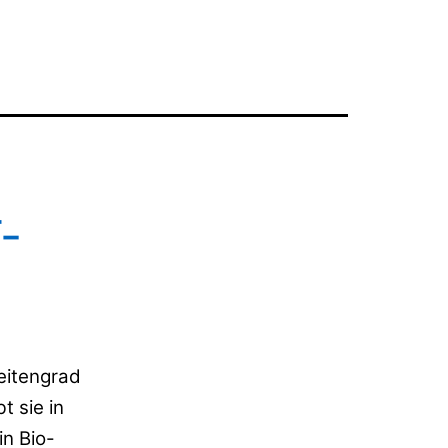
-
eitengrad
bt sie in
n Bio-