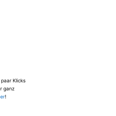
paar Klicks
er ganz
er
!