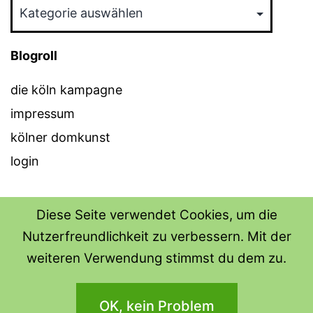
Kategorien
Blogroll
die köln kampagne
impressum
kölner domkunst
login
Diese Seite verwendet Cookies, um die
Nutzerfreundlichkeit zu verbessern. Mit der
THE SHIRT SHOPS
weiteren Verwendung stimmst du dem zu.
Datenschutzerklärung
OK, kein Problem
Stolz präsentiert von
WordPress
.