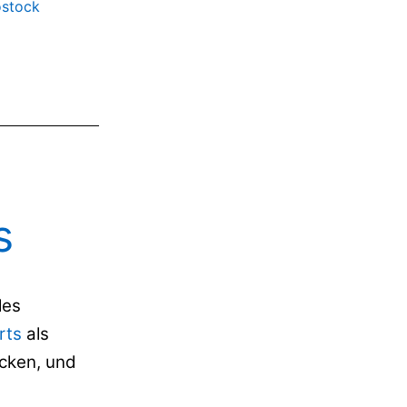
ostock
s
les
rts
als
icken, und