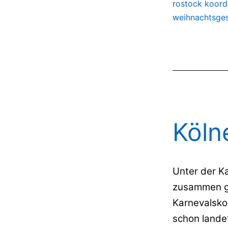
rostock koord
weihnachtsge
Köln
Unter der Ka
zusammen ge
Karnevalskos
schon landet