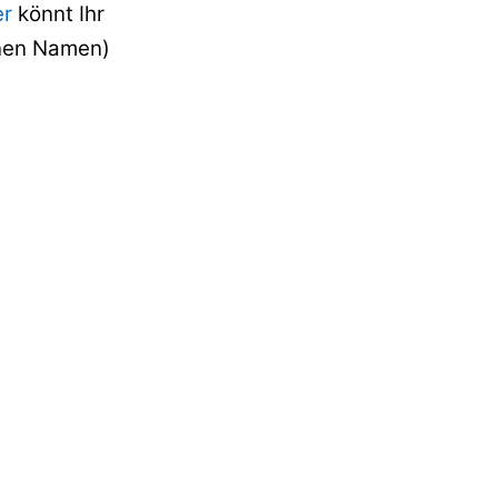
er
könnt Ihr
genen Namen)