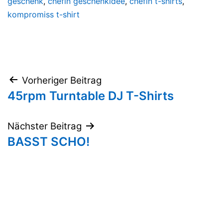
geschenk
,
chefin geschenkidee
,
chefin t-shirts
,
kompromiss t-shirt
Beitragsnavigation
Vorheriger Beitrag
45rpm Turntable DJ T-Shirts
Nächster Beitrag
BASST SCHO!