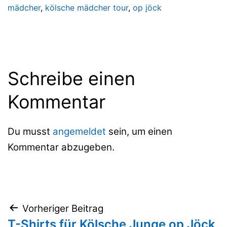
mädcher
,
kölsche mädcher tour
,
op jöck
Schreibe einen
Kommentar
Du musst
angemeldet
sein, um einen
Kommentar abzugeben.
Beitragsnavigation
Vorheriger Beitrag
T-Shirts für Kölsche Junge op Jöck